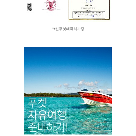
크린푸켓태국허가증