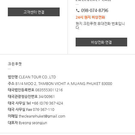
098-074-8796
고객센터 연결
24시 현지 비상전화
현지 크린푸켓 휴대전화 번호입니
다.
비상전화 연결
크린푸켓
법인명
CLEAN TOUR CO.,LTD
주소
81/4 MOO 2, TAMBON VICHIT A.MUANG PHUKET 83000
태국법인등록번호
0835553011216
태국관광청승인번호
34/00961
태국 사무실 Tel
+66 (0)76-367-424
태국 사무실 Fax
076-367-110
이메일
thecleanphuket@gmail.com
대표자
Byeong seongjun