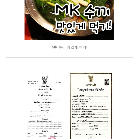
MK 수끼 맛있게 먹기!