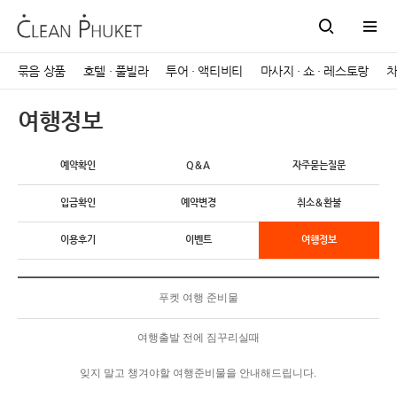
묶음 상품
호텔 · 풀빌라
투어 · 액티비티
마사지 · 쇼 · 레스토랑
차
여행정보
예약확인
Q＆A
자주묻는질문
입금확인
예약변경
취소＆환불
이용후기
이벤트
여행정보
푸켓 여행 준비물
여행출발 전에 짐꾸리실때
잊지 말고 챙겨야할 여행준비물을 안내해드립니다.