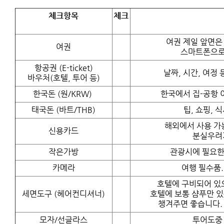
체크항목
체크
여권 제일 앞면은
여권
스마트폰으로
항공권 (E-ticket)
날짜, 시간, 여정
바우처(호텔, 투어 등)
한국돈 (원/KRW)
한국에서 집-공항 
태국돈 (바트/THB)
팁, 쇼핑, 
해외에서 사용 가
신용카드
분실우려
작은가방
관광시에 필요한 
카메라
여행 필수품.
호텔에 구비되어 있
세면도구 (헤어컨디셔너)
호텔에 보통 샴푸만 있
챙겨주면 좋습니다. (
모자/선글라스
투어도중