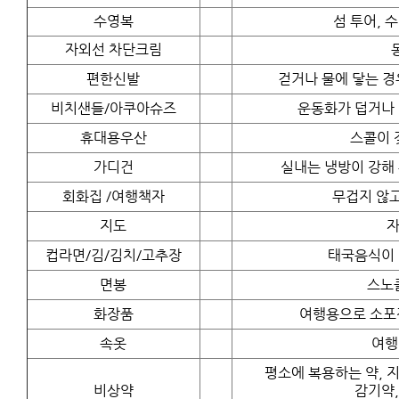
수영복
섬 투어, 
자외선 차단크림
편한신발
걷거나 물에 닿는 경
비치샌들/아쿠아슈즈
운동화가 덥거나 
휴대용우산
스콜이 
가디건
실내는 냉방이 강해 
회화집 /여행책자
무겁지 않고
지도
자
컵라면/김/김치/고추장
태국음식이 
면봉
스노
화장품
여행용으로 소포
속옷
여행
평소에 복용하는 약, 지
비상약
감기약,