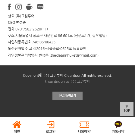
상호
(주)크린투어
CEO
변성준
전화
070-7583-2620(~1)
주소
서울특별시 종로구 새문안로 86 601호 (신문로1가, 정우빌딩)
사업자등록번호
746-86-00435
통신판매업 신고
제2016-서울종로-0625호
등록확인
개인정보관리책임자
변성준 (
thecleanphuket@gmail.com
)
Copyright
(주) 크린투어 Cleantour All rights reserved.
Shop design by (주) 크린투어
TOP