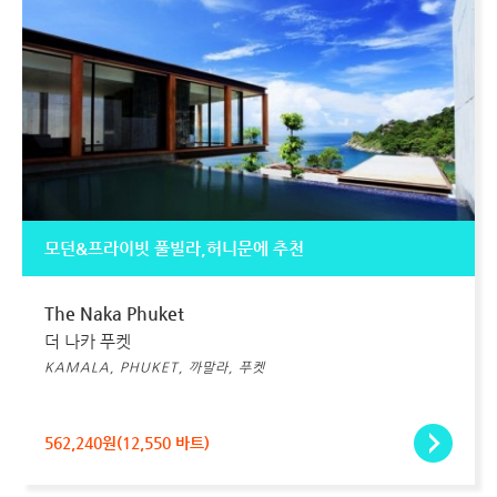
모던&프라이빗 풀빌라,허니문에 추천
The Naka Phuket
더 나카 푸켓
KAMALA, PHUKET, 까말라, 푸켓
562,240원(12,550 바트)