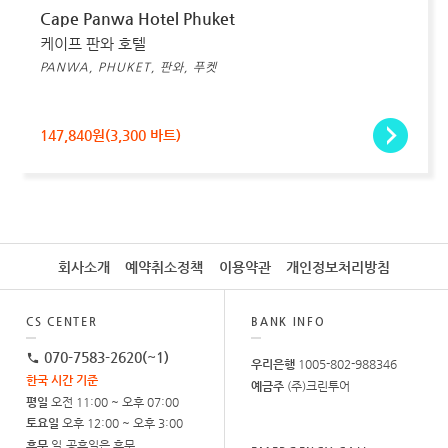
Cape Panwa Hotel Phuket
케이프 판와 호텔
PANWA, PHUKET, 판와, 푸켓
147,840원(3,300 바트)
회사소개
예약취소정책
이용약관
개인정보처리방침
CS CENTER
BANK INFO
070-7583-2620(~1)
우리은행
1005-802-988346
한국 시간 기준
예금주
(주)크린투어
평일
오전 11:00 ~ 오후 07:00
토요일
오후 12:00 ~ 오후 3:00
휴무
일.공휴일은 휴무