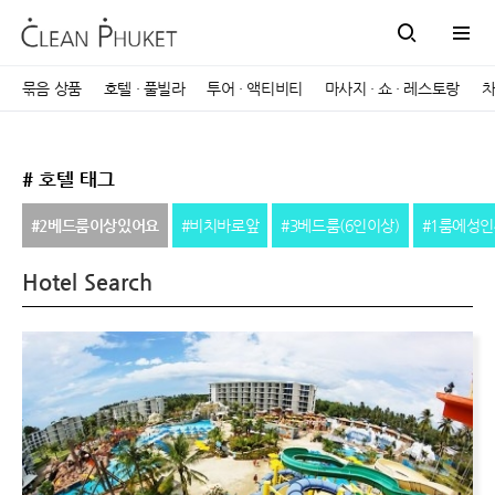
묶음 상품
호텔 · 풀빌라
투어 · 액티비티
마사지 · 쇼 · 레스토랑
차
# 호텔 태그
#2베드룸이상있어요
#비치바로앞
#3베드룸(6인이상)
#1룸에성
Hotel Search