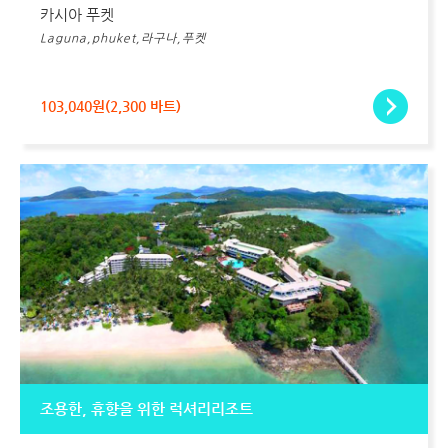
카시아 푸켓
Laguna,phuket,라구나,푸켓
103,040원(2,300 바트)
조용한, 휴향을 위한 럭셔리리조트