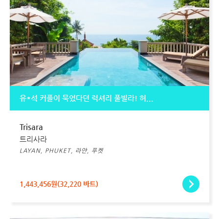
유*석 커플이 묵었다던 럭셔리 풀빌라! 허...
Trisara
트리사라
LAYAN, PHUKET, 라얀, 푸켓
1,443,456원(32,220 바트)