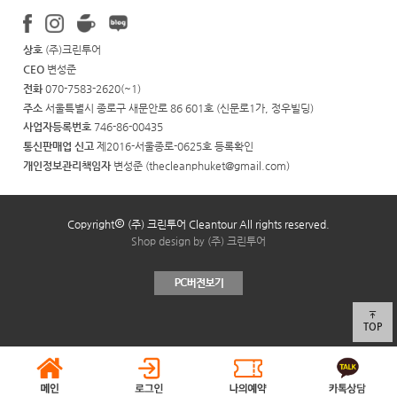
상호
(주)크린투어
CEO
변성준
전화
070-7583-2620(~1)
주소
서울특별시 종로구 새문안로 86 601호 (신문로1가, 정우빌딩)
사업자등록번호
746-86-00435
통신판매업 신고
제2016-서울종로-0625호
등록확인
개인정보관리책임자
변성준 (
thecleanphuket@gmail.com
)
Copyright
(주) 크린투어 Cleantour All rights reserved.
Shop design by (주) 크린투어
TOP