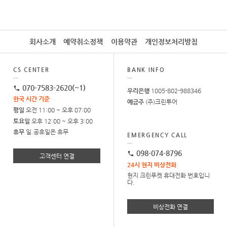
회사소개
예약취소정책
이용약관
개인정보처리방침
CS CENTER
BANK INFO
070-7583-2620(~1)
우리은행
1005-802-988346
한국 시간 기준
예금주
(주)크린투어
평일
오전 11:00 ~ 오후 07:00
토요일
오후 12:00 ~ 오후 3:00
휴무
일.공휴일은 휴무
EMERGENCY CALL
098-074-8796
고객센터 연결
24시 현지 비상전화
현지 크린푸켓 휴대전화 번호입니
다.
비상전화 연결