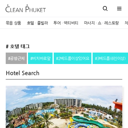
묶음 상품
호텔 · 풀빌라
투어 · 액티비티
마사지 · 쇼 · 레스토랑
차
# 호텔 태그
#공항근처
#비치바로앞
#2베드룸이상있어요
#3베드룸(6인이상)
Hotel Search