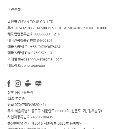
크린푸켓
법인명
CLEAN TOUR CO.,LTD
주소
81/4 MOO 2, TAMBON VICHIT A.MUANG PHUKET 83000
태국법인등록번호
0835553011216
태국관광청승인번호
34/00961
태국 사무실 Tel
+66 (0)76-367-424
태국 사무실 Fax
076-367-110
이메일
thecleanphuket@gmail.com
대표자
Byeong seongjun
상호
(주)크린투어
CEO
변성준
전화
070-7583-2620(~1)
주소
서울특별시 종로구 새문안로 86 601호 (신문로1가, 정우빌딩)
사업자등록번호
746-86-00435
통신판매업 신고
제2016-서울종로-0625호
등록확인